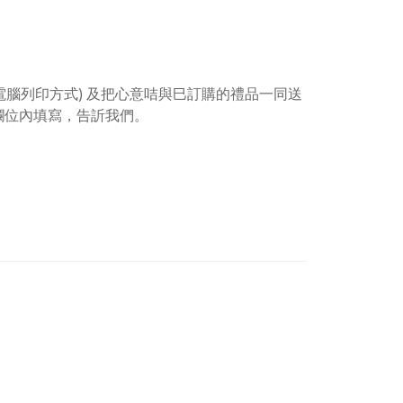
 電腦列印方式) 及把心意咭與巳訂購的禮品一同送
欄位內填寫，告訢我們。