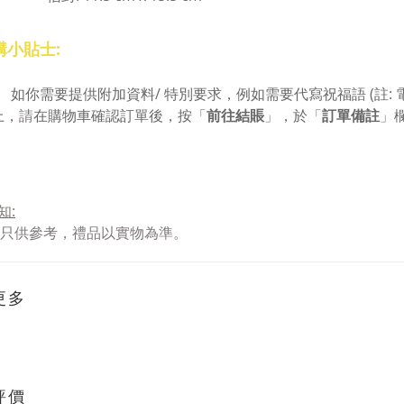
購小貼士:
如你需要提供附加資料/ 特別要求，例如需要代寫祝福語 (註:
上，
請
在購物車確認訂單後，按「
前往結賬
」，於「
訂單備註
」
知
:
圖片只供參考，禮品以實物為準。
更多
評價