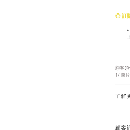
◎ 訂
顧客須
1/ 
了解
顧客