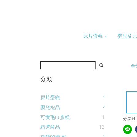
尿片蛋糕
嬰兒及
全
分類
尿片蛋糕
嬰兒禮品
可愛毛巾蛋糕
1
分享到
精選商品
13
摰愛的她/他