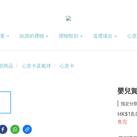
兒童
給誰的禮物
禮物類別
送禮場合
心
部商品
心意卡及氣球
心意卡
嬰兒賀
指定分類
HK$18.
售完