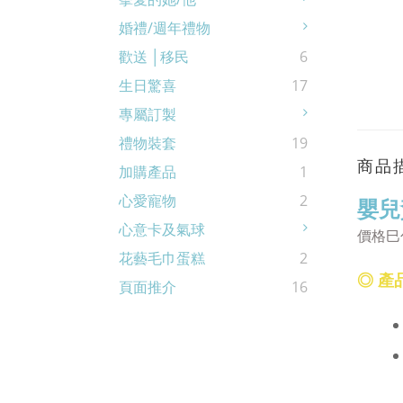
婚禮/週年禮物
歡送 │移民
6
生日驚喜
17
專屬訂製
禮物裝套
19
商品
加購產品
1
心愛寵物
2
嬰兒
心意卡及氣球
價格巳
花藝毛巾蛋糕
2
◎ 產
頁面推介
16