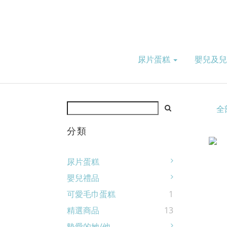
尿片蛋糕
嬰兒及
全
分類
尿片蛋糕
嬰兒禮品
可愛毛巾蛋糕
1
精選商品
13
摰愛的她/他