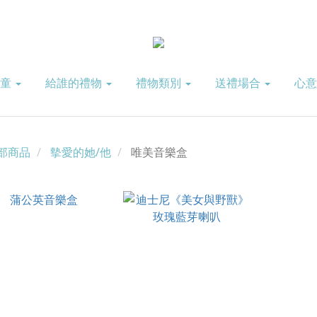
兒童
給誰的禮物
禮物類別
送禮場合
心
部商品
摰愛的她/他
唯美音樂盒