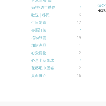
蒲公
婚禮/週年禮物
HK$3
歡送 │移民
6
生日驚喜
17
專屬訂製
禮物裝套
19
加購產品
1
心愛寵物
2
心意卡及氣球
花藝毛巾蛋糕
2
頁面推介
16