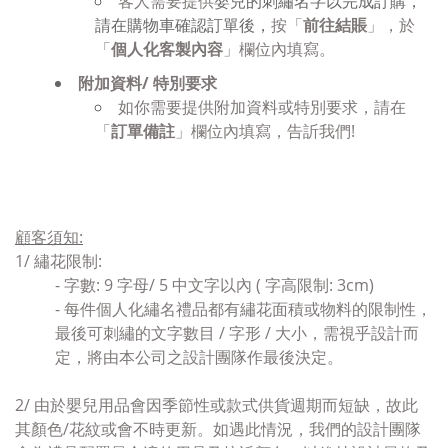
客人需要提供
嬰兒的刺繡名字以完成訂購，
請在購物車確認訂單後，
按「
前往結賬
」，於
「
個人化客製內容
」欄位內填寫。
附加資料/ 特別要求
如你需要提供附加資料或特別要求，請在
「
訂單備註
」欄位內填寫，告訢我們!
顧客須知
:
1/
繡花限制:
- 字數: 9 字母/ 5 中文字以內 ( 字高限制: 3cm)
-
每件個人化繡名禮品都有繡花面積或物料的限制性，
最後可刺繡的文字數目 / 字形 / 大小，需視乎設計而
定，將由本公司之設計團隊作最後決定。
2/ 由於嬰兒用品
會因季節性或款式供貨週期而短缺
，故此
其顏色/花紋或會
不時更新。
如遇此情況，
我們的設計團隊