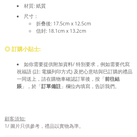
材質:
紙質
尺寸：
折叠後: 17.5cm x 12.5cm
信封: 18.1cm x 13.2cm
◎ 訂購小貼士:
如你需要提供附加資料/ 特別要求，例如需要代寫
祝福語 (註: 電腦列印方式) 及把心意咭與巳訂購的禮品
一同送上，
請
在購物車確認訂單後，按「
前往結
賬
」，於「
訂單備註
」欄位內填寫，告訢我們。
顧客須知
:
1/ 圖片只供參考，禮品以實物為準。