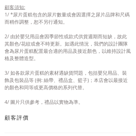
顧客須知
:
1/ *
尿片
蛋糕包含的尿片數量或會因選擇之尿片品牌和尺碼
而稍作調整，恕不另行通知。
2/ 由於嬰兒用品
會因季節性或款式供貨週期而短缺
，故此
其顏色/花紋或會
不時更新。
如遇此情況，
我們的設計團隊
會為
尿片
蛋糕
配置最合適的用品及接近顏
色，以維持設計風
格及整體造型。
3/
如
各款尿片蛋糕的素材
遇
缺貨問題
，包括嬰兒用品、
裝
飾及
包裝品等 (例:
絲帶、禮品盒、籃子)；
本店會以
最接近
的顏色和
同等或更高價格
的系列代替
。
4/
圖片只供參考，禮品以實物為準。
顧客評價