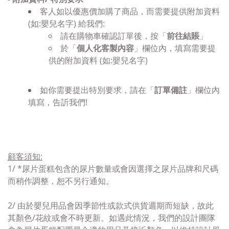
客人如以優惠價加購了商品，而需要提供附加資料
(如:嬰兒名字) 給我們:
請在購物車確認訂單後，按「
前往結賬
」
於「
個人化客製內容
」欄位內，填寫
需要提
供的附加資料 (如:嬰兒名字)
如你需要提出特別要求，請在「
訂單備註
」欄位內
填寫，告訢我們!
顧客須知
:
1/ *
尿片
蛋糕包含的尿片數量或會因選擇之尿片品牌和尺碼
而稍作調整，恕不另行通知。
2/ 由於嬰兒用品
會因季節性或款式供貨週期而短缺
，故此
其顏色/花紋或會
不時更新。
如遇此情況，
我們的設計團隊