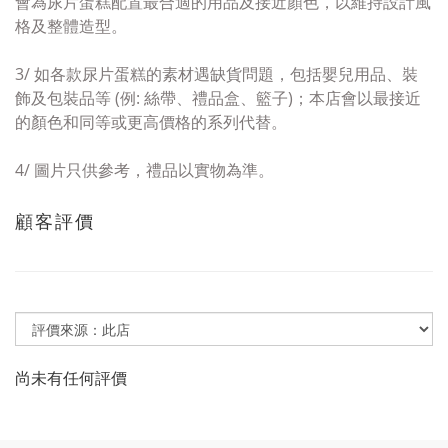
會為
尿片
蛋糕
配置最合適的用品及接近顏
色，以維持設計風
格及整體造型。
3/
如
各款尿片蛋糕的素材
遇
缺貨問題
，包括嬰兒用品、
裝
飾及
包裝品等 (例:
絲帶、禮品盒、籃子)；
本店會以
最接近
的顏色和
同等或更高價格
的系列代替
。
4/
圖片只供參考，禮品以實物為準。
顧客評價
尚未有任何評價