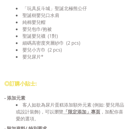
「玩具反斗城」聖誕北極熊公仔
聖誕樹嬰兒口水肩
純棉嬰兒帽
嬰兒包巾/抱被
聖誕嬰兒襪 (1對)
細碼高密度夾層紗巾 (2 pcs)
嬰兒小方巾 (2 pcs)
嬰兒尿片*
◎訂購小貼士:
- 添加
元素
客人如欲為尿片蛋糕添加
額外元素 (例如: 嬰兒用品
或設計裝飾)，可以瀏覽
「限定添加」專頁
，加配你喜
愛的選項。
- 附加資料/ 特別要求