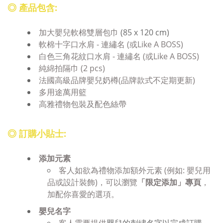
◎ 產品包含:
加大嬰兒軟棉雙層包巾
(85 x 120 cm)
軟棉十字口水肩 - 連繡名 (或Like A BOSS)
白色三角花紋口水肩 - 連繡名 (或Like A BOSS)
純綿拍隔巾 (2 pcs)
法國高級品牌嬰兒奶樽(品牌款式不定期更新)
多用途萬用籃
高雅禮物包裝及配色絲帶
◎ 訂購小貼士:
添加
元素
客人如欲為禮物添加額外元素 (例如: 嬰兒用
品或設計裝飾)，可以瀏覽
「限定添加」專頁
，
加配你喜愛的選項。
嬰兒名字