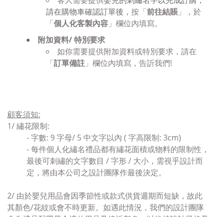
客人需要提供
嬰兒的刺繡名字以完成訂購，
請在購物車確認訂單後，
按「
前往結賬
」，於
「
個人化客製內容
」欄位內填寫。
附加資料/ 特別要求
如你需要提供附加資料或特別要求，請在
「
訂單備註
」欄位內填寫，告訢我們!
顧客須知
:
1/
繡花限制:
- 字數: 9 字母/ 5 中文字以內 ( 字高限制: 3cm)
-
每件個人化繡名禮品都有繡花面積或物料的限制性，
最後可刺繡的文字數目 / 字形 / 大小，需視乎設計而
定，將由本公司之設計團隊作最後決定。
2/ 由於嬰兒用品
會因季節性或款式供貨週期而短缺
，故此
其顏色/花紋或會
不時更新。
如遇此情況，
我們的設計團隊