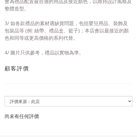
會為禮品
配置最合適的用品及接近顏
色，以維持設計風格及
整體造型。
3/
如
各款禮品的素材
遇
缺貨問題
，包括嬰兒用品、
裝飾及
包裝品等 (例:
絲帶、禮品盒、籃子)；
本店會以
最接近的顏
色和
同等或更高價格
的系列代替
。
4/
圖片只供參考，禮品以實物為準。
顧客評價
尚未有任何評價