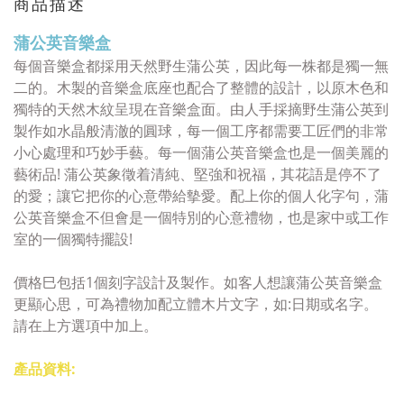
商品描述
蒲公英音樂盒
每個音樂盒都採用天然野生蒲公英，因此每一株都是獨一無
二的。木製的音樂盒底座也配合了整體的設計，以原木色和
獨特的天然木紋呈現在音樂盒面。由人手採摘野生蒲公英到
製作如水晶般清澈的圓球，每一個工序都需要工匠們的非常
小心處理和巧妙手藝。每一個蒲公英音樂盒也是一個美麗的
藝術品!
蒲公英象徵着清純、堅強和祝福，其花語是停不了
的愛；讓它把你的心意帶給摰愛。配上你的個人化字句，蒲
公英音樂盒不但會是一個特別的心意禮物，也是家中或工作
室的一個獨特擺設!
價格巳包括
1個
刻字設計及製作
。如客人想
讓
蒲公英音樂盒
更顯心思，可為禮物
加配
立體木片文字，如:日期或名字。
請在上方選項中加上。
產品資料: