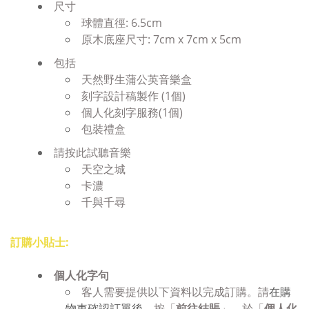
尺寸
球體直徑: 6.5cm
原木底座尺寸: 7cm x 7cm x 5cm
包括
天然野生蒲公英音樂盒
刻字設計稿製作 (1個)
個人化刻字服務(1個)
包裝禮盒
請按此試聽音樂
天空之城
卡濃
千與千尋
訂購小貼士:
個人化字句
客人需要提供以下資料以完成訂購。請
在購
物車確認訂單後，
按「
前往結賬
」，於「
個人化