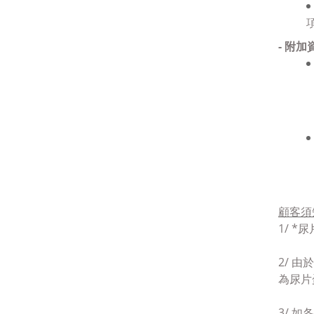
- 附加
顧客須
1/ *
尿
2/ 
為
尿片
3/
如
各