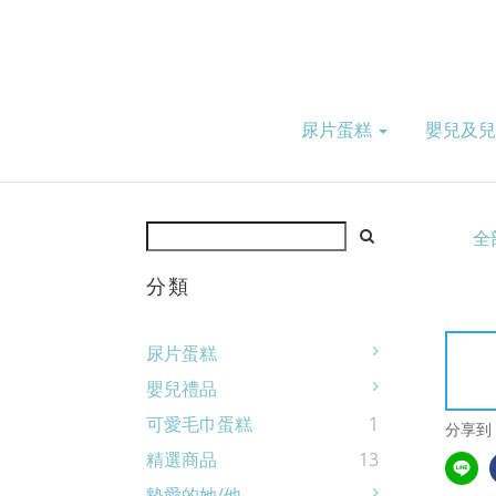
尿片蛋糕
嬰兒及
全
分類
尿片蛋糕
嬰兒禮品
可愛毛巾蛋糕
1
分享到
精選商品
13
摰愛的她/他