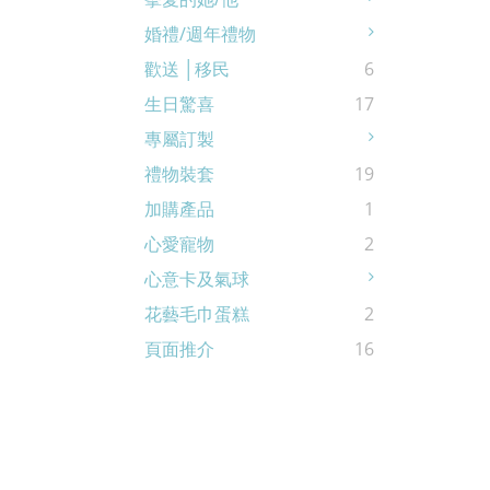
婚禮/週年禮物
歡送 │移民
6
生日驚喜
17
專屬訂製
禮物裝套
19
加購產品
1
心愛寵物
2
心意卡及氣球
花藝毛巾蛋糕
2
頁面推介
16