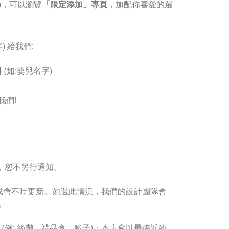
)，可以瀏覽
「限定添加」專頁
，加配你喜愛的選
 給我們:
(如:嬰兒名字)
我們!
，恕不另行通知。
或會
不時更新。
如遇此情況，
我們的設計團隊會
。
(例:
絲帶、禮品盒、籃子)；
本店會以
最接近的