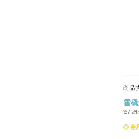
商品
雪橇
貨品外
◎ 產