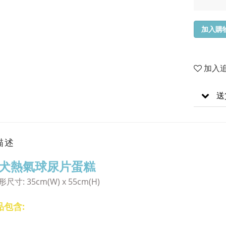
加入購
加入
送
描述
犬熱氣球尿片蛋糕
形尺寸:
35cm(W) x 55cm(H)
品包含: