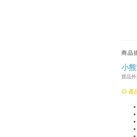
商品
小熊
貨品外形尺
◎ 產