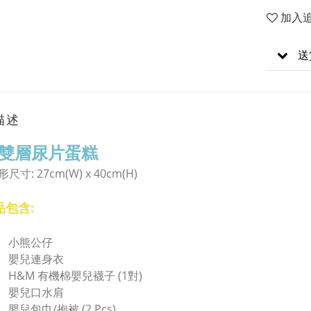
加入
送
描述
雙層尿片蛋糕
寸: 27cm(W) x 40cm(H)
品包含:
小熊公仔
嬰兒連身衣
H&M 有機棉嬰兒襪子 (1對)
嬰兒口水肩
嬰兒包巾/抱被 (2 Pcs)