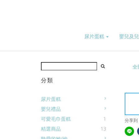
尿片蛋糕
嬰兒及
全
分類
尿片蛋糕
嬰兒禮品
可愛毛巾蛋糕
1
分享到
精選商品
13
摰愛的她/他