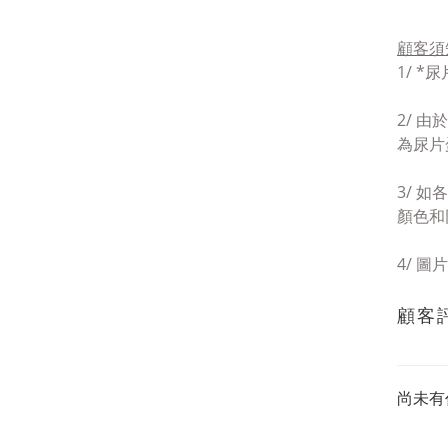
顧客須
1/ *
尿
2/ 
為
尿片
3/
如
各
顏色和
4/
圖片
顧客
尚未有