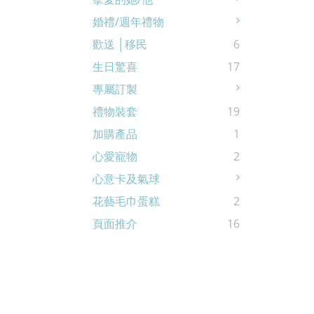
婚禮/週年禮物
歡送 │移民
6
生日驚喜
17
專屬訂製
禮物裝套
19
加購產品
1
心愛寵物
2
心意卡及氣球
花藝毛巾蛋糕
2
頁面推介
16