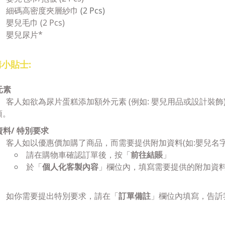
細碼高密度夾層紗巾
(2 Pcs)
嬰兒毛巾 (2 Pcs)
嬰兒尿片*
小貼士:
元素
客人如欲為尿片蛋糕添加
額外元素 (例如: 嬰兒用品或設計裝飾
項。
資料/ 特別要求
客人如以優惠價加購了商品，而需要提供附加資料(如:嬰兒名字)
請在購物車確認訂單後，按「
前往結賬
」
於「
個人化客製內容
」欄位內，填寫
需要提供的附加資料 
如你需要提出特別要求，請在「
訂單備註
」欄位內填寫，告訢