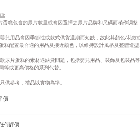
知
:
片
蛋糕包含的尿片數量或會因選擇之尿片品牌和尺碼而稍作調整
由於嬰兒用品
會因季節性或款式供貨週期而短缺
，故此
其顏色/花紋
蛋糕
配置最合適的用品及接近顏
色，以維持設計風格及整體造型
款尿片蛋糕的素材
遇
缺貨問題
，包括嬰兒用品、
裝飾及
包裝品等 
同等或更高價格
的系列代替
。
只供參考，禮品以實物為準。
評價
任何評價