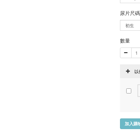
尿片尺碼
數量
以
加入購