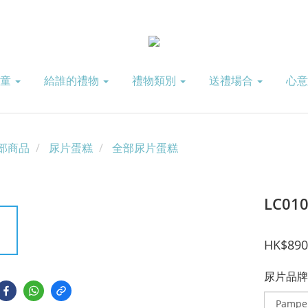
兒童
給誰的禮物
禮物類別
送禮場合
心
部商品
尿片蛋糕
全部尿片蛋糕
LC01
HK$890
尿片品牌