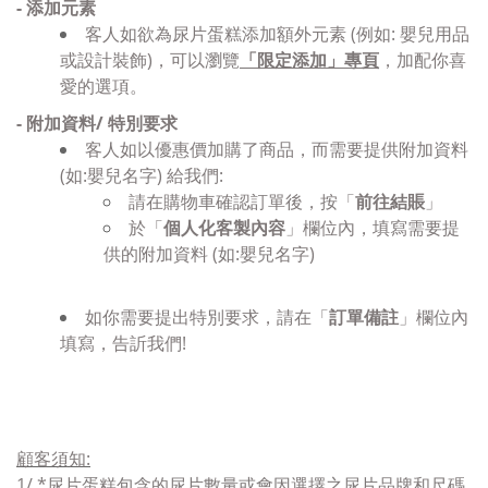
- 添加
元素
客人如欲為尿片蛋糕添加
額外元素 (例如: 嬰兒用品
或設計裝飾)，可以瀏覽
「限定添加」專頁
，加配你喜
愛的選項。
- 附加資料/ 特別要求
客人如以優惠價加購了商品，而需要提供附加資料
(如:嬰兒名字) 給我們:
請在購物車確認訂單後，按「
前往結賬
」
於「
個人化客製內容
」欄位內，填寫
需要提
供的附加資料 (如:嬰兒名字)
如你需要提出特別要求，請在「
訂單備註
」欄位內
填寫，告訢我們!
顧客須知
:
1/ *
尿片
蛋糕包含的尿片數量或會因選擇之尿片品牌和尺碼