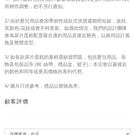
而稍作調整，恕不另行通知。
2/ 由於嬰兒用品
會因季節性或款式供貨週期而短缺
，故此
其顏色/花紋或會
不時更新。
如遇此情況，
我們的設計團隊
會為
尿片
蛋糕
配置最合適的用品及接近顏
色，以維持設計風
格及整體造型。
3/
如
各款尿片蛋糕的素材
遇
缺貨問題
，包括嬰兒用品、
裝
飾及
包裝品等 (例:
絲帶、禮品盒、籃子)；
本店會以
最接近
的顏色和
同等或更高價格
的系列代替
。
4/
圖片只供參考，禮品以實物為準。
顧客評價